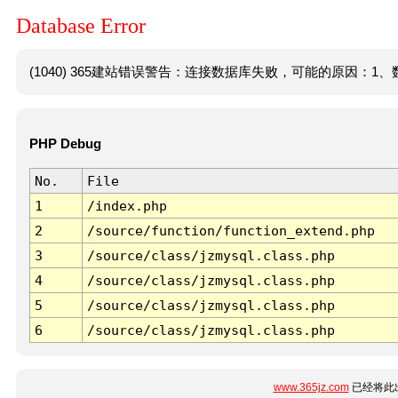
Database Error
(1040) 365建站错误警告：连接数据库失败，可能的原因：1、数
PHP Debug
No.
File
1
/index.php
2
/source/function/function_extend.php
3
/source/class/jzmysql.class.php
4
/source/class/jzmysql.class.php
5
/source/class/jzmysql.class.php
6
/source/class/jzmysql.class.php
www.365jz.com
已经将此