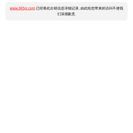
www.365jz.com
已经将此出错信息详细记录, 由此给您带来的访问不便我
们深感歉意.