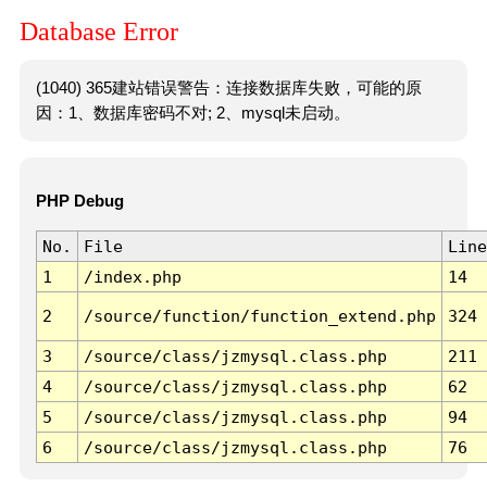
Database Error
(1040) 365建站错误警告：连接数据库失败，可能的原
因：1、数据库密码不对; 2、mysql未启动。
PHP Debug
No.
File
Line
1
/index.php
14
2
/source/function/function_extend.php
324
3
/source/class/jzmysql.class.php
211
4
/source/class/jzmysql.class.php
62
5
/source/class/jzmysql.class.php
94
6
/source/class/jzmysql.class.php
76