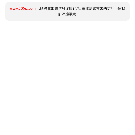
www.365jz.com
已经将此出错信息详细记录, 由此给您带来的访问不便我
们深感歉意.