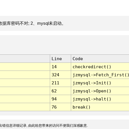
据库密码不对; 2、mysql未启动。
Line
Code
14
checkredirect()
324
jzmysql->Fetch_First(
211
jzmysql->Init()
62
jzmysql->Open()
94
jzmysql->halt()
76
break()
出错信息详细记录, 由此给您带来的访问不便我们深感歉意.