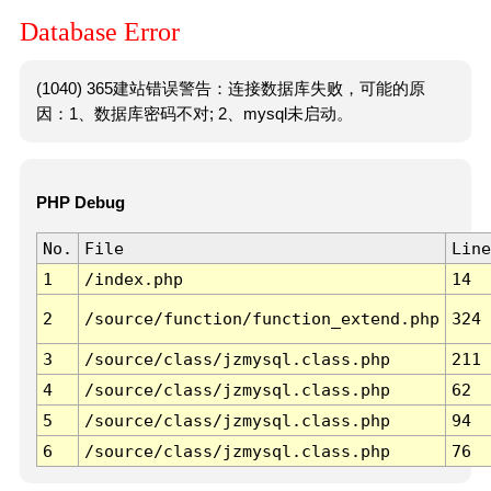
Database Error
(1040) 365建站错误警告：连接数据库失败，可能的原
因：1、数据库密码不对; 2、mysql未启动。
PHP Debug
No.
File
Line
1
/index.php
14
2
/source/function/function_extend.php
324
3
/source/class/jzmysql.class.php
211
4
/source/class/jzmysql.class.php
62
5
/source/class/jzmysql.class.php
94
6
/source/class/jzmysql.class.php
76