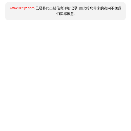
www.365jz.com
已经将此出错信息详细记录, 由此给您带来的访问不便我
们深感歉意.