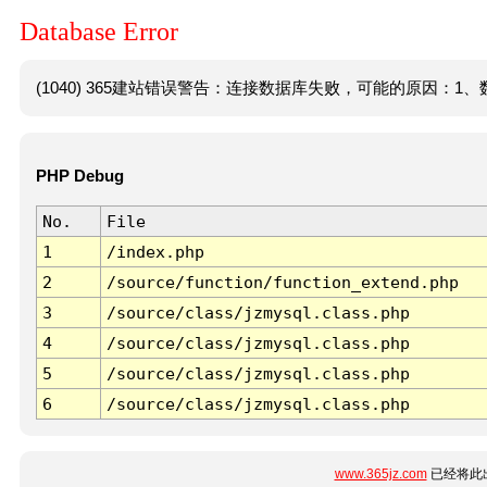
Database Error
(1040) 365建站错误警告：连接数据库失败，可能的原因：1、数
PHP Debug
No.
File
1
/index.php
2
/source/function/function_extend.php
3
/source/class/jzmysql.class.php
4
/source/class/jzmysql.class.php
5
/source/class/jzmysql.class.php
6
/source/class/jzmysql.class.php
www.365jz.com
已经将此