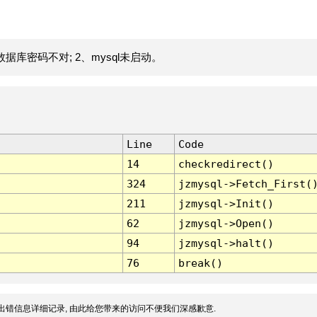
据库密码不对; 2、mysql未启动。
Line
Code
14
checkredirect()
324
jzmysql->Fetch_First(
211
jzmysql->Init()
62
jzmysql->Open()
94
jzmysql->halt()
76
break()
出错信息详细记录, 由此给您带来的访问不便我们深感歉意.