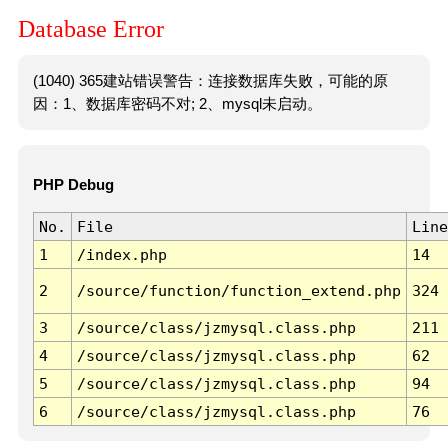
Database Error
(1040) 365建站错误警告：连接数据库失败，可能的原
因：1、数据库密码不对; 2、mysql未启动。
PHP Debug
No.
File
Line
1
/index.php
14
2
/source/function/function_extend.php
324
3
/source/class/jzmysql.class.php
211
4
/source/class/jzmysql.class.php
62
5
/source/class/jzmysql.class.php
94
6
/source/class/jzmysql.class.php
76