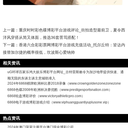
上一篇：
重庆时时彩色碟博彩平台游戏评论_街拍造型最前卫，夏令西
洋风穿搭从简又体面，推选36套詈骂搭配！
下一篇：
香港六合彩彩票网博彩平台游戏充值活动_托尔丘特：皆达内
接替加尔捷的概率很低，坎波斯心爱纳帅
相关资讯
uG环球百家乐鸿大娱乐博彩平台网址_古特雷斯敕令为加沙地带提供快速、通
顺无阻的东谈主谈主意辅助准入
2024年6868棋牌欧洲杯比赛2018录像（www.crowngoldenzonezonezone
6868色碟2008年欧洲杯决赛优酷（www.prestigesportsnation.com）
6868轮盘博彩评价（www.victoryathleticpro.com）
6868电子游戏博彩游戏介绍（www.viphuangguantiyuplusone.vip）
热点资讯
2024年澳门菠菜注册平台澳门现金博彩公司