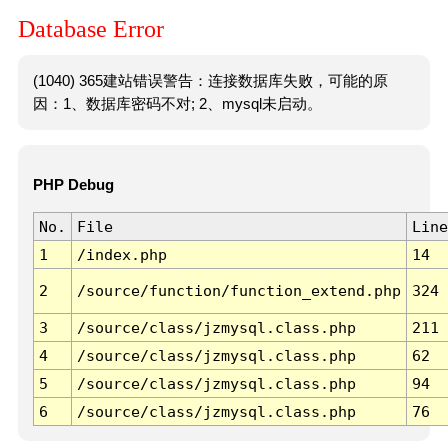
Database Error
(1040) 365建站错误警告：连接数据库失败，可能的原
因：1、数据库密码不对; 2、mysql未启动。
PHP Debug
No.
File
Line
1
/index.php
14
2
/source/function/function_extend.php
324
3
/source/class/jzmysql.class.php
211
4
/source/class/jzmysql.class.php
62
5
/source/class/jzmysql.class.php
94
6
/source/class/jzmysql.class.php
76