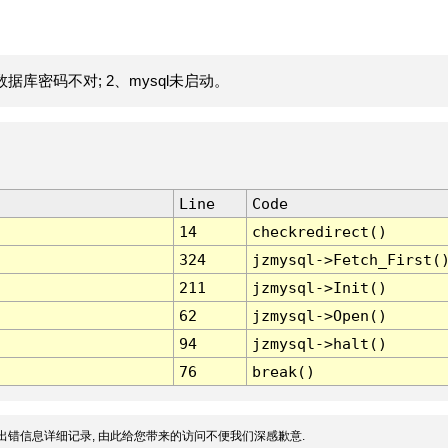
据库密码不对; 2、mysql未启动。
Line
Code
14
checkredirect()
324
jzmysql->Fetch_First(
211
jzmysql->Init()
62
jzmysql->Open()
94
jzmysql->halt()
76
break()
出错信息详细记录, 由此给您带来的访问不便我们深感歉意.